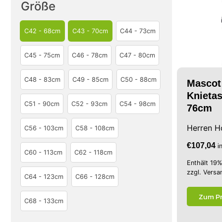
Größe
C42 - 68cm
C43 - 70cm
C44 - 73cm
C45 - 75cm
C46 - 78cm
C47 - 80cm
C48 - 83cm
C49 - 85cm
C50 - 88cm
Mascot
Knietas
C51 - 90cm
C52 - 93cm
C54 - 98cm
76cm
Herren H
C56 - 103cm
C58 - 108cm
€
107,04
i
C60 - 113cm
C62 - 118cm
Enthält 19
zzgl.
Versa
C64 - 123cm
C66 - 128cm
Zum P
C68 - 133cm