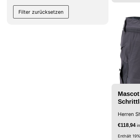
Filter zurücksetzen
Mascot
Schrit
Herren S
€
118,94
i
Enthält 19