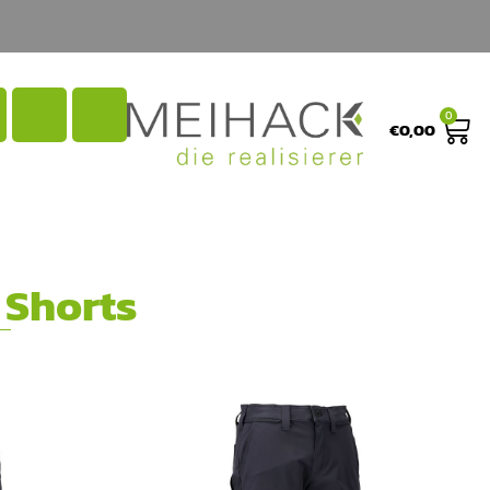
0
€
0,00
 Shorts