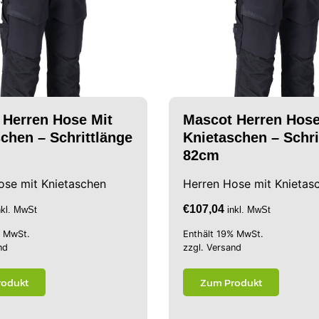
 Herren Hose Mit
Mascot Herren Hose
chen – Schrittlänge
Knietaschen – Schri
82cm
ose mit Knietaschen
Herren Hose mit Knietas
€
107,04
nkl. MwSt
inkl. MwSt
% MwSt.
Enthält 19% MwSt.
nd
zzgl.
Versand
rodukt
Zum Produkt