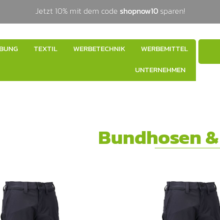
Jetzt 10% mit dem code
shopnow10
sparen!
BUNG
TEXTIL
WERBETECHNIK
WERBEMITTEL
UNTERNEHMEN
Bundhosen &