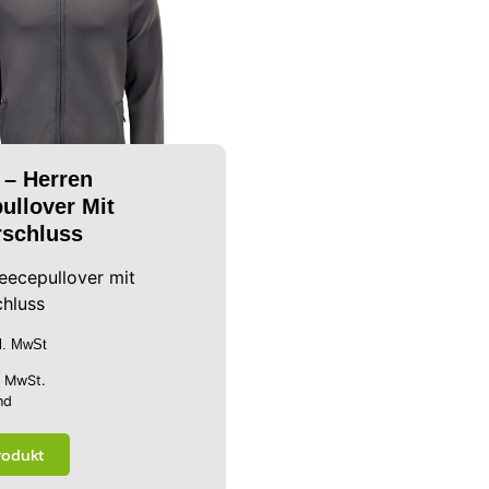
 – Herren
ullover Mit
rschluss
eecepullover mit
chluss
kl. MwSt
% MwSt.
nd
rodukt