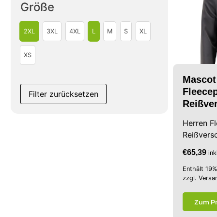
Größe
2XL
3XL
4XL
L
M
S
XL
XS
Mascot
Fleecep
Filter zurücksetzen
Reißve
Herren Fl
Reißvers
€
65,39
in
Enthält 19
zzgl.
Versa
Zum P