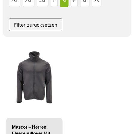
2XL
3XL
4XL
L
M
S
XL
XS
Filter zurücksetzen
Mascot – Herren
Fleecepullover Mit