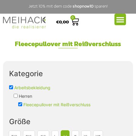
Jetzt 10% mit dem code
shopnow10
sparen!
0
€
0,00
Fleecepullover mit Reißverschluss
Kategorie
Arbeitsbekleidung
Herren
Fleecepullover mit Reißverschluss
Größe