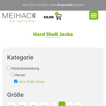
Jetzt 10% mit dem code
shopnow10
sparen!
0
€
0,00
Hard Shell Jacke
Kategorie
Arbeitsbekleidung
Herren
Hard Shell Jacke
Größe