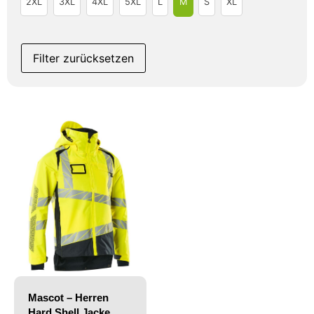
2XL
3XL
4XL
5XL
L
M
S
XL
Filter zurücksetzen
Mascot – Herren
Hard Shell Jacke