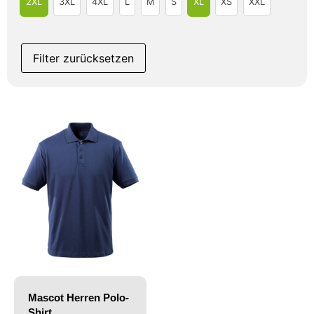
2XL
3XL
4XL
L
M
S
XL
XS
XXL
Filter zurücksetzen
Mascot Herren Polo-
Shirt