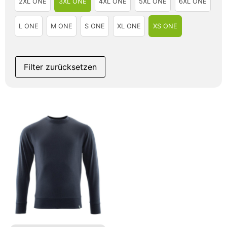
2XL ONE
3XL ONE
4XL ONE
5XL ONE
6XL ONE
L ONE
M ONE
S ONE
XL ONE
XS ONE
Filter zurücksetzen