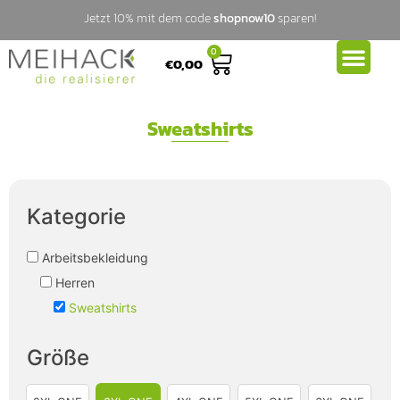
Jetzt 10% mit dem code
shopnow10
sparen!
0
€
0,00
Sweatshirts
Kategorie
Arbeitsbekleidung
Herren
Sweatshirts
Größe