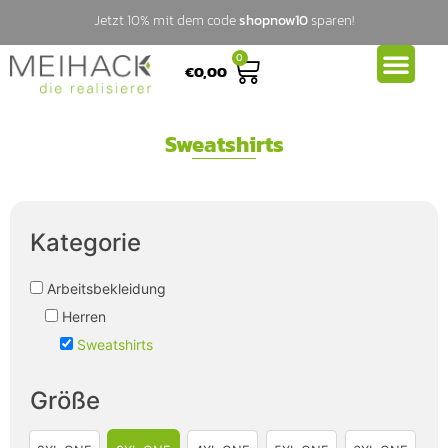
Jetzt 10% mit dem code
shopnow10
sparen!
0
€
0,00
Sweatshirts
Kategorie
Arbeitsbekleidung
Herren
Sweatshirts
Größe