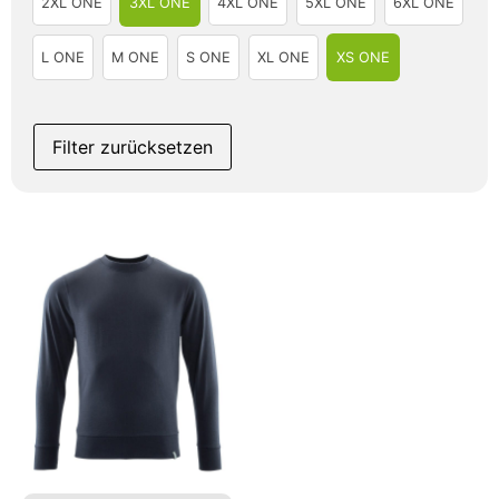
2XL ONE
3XL ONE
4XL ONE
5XL ONE
6XL ONE
L ONE
M ONE
S ONE
XL ONE
XS ONE
Filter zurücksetzen