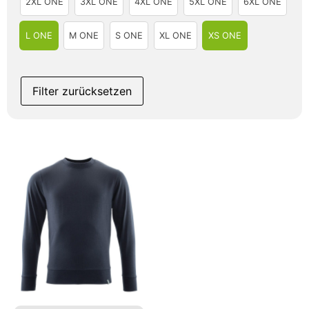
2XL ONE
3XL ONE
4XL ONE
5XL ONE
6XL ONE
L ONE
M ONE
S ONE
XL ONE
XS ONE
Filter zurücksetzen