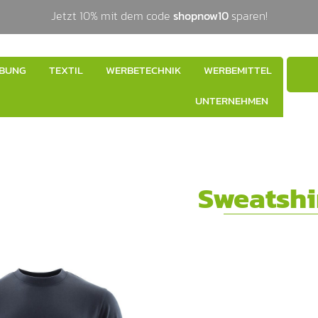
Jetzt 10% mit dem code
shopnow10
sparen!
BUNG
TEXTIL
WERBETECHNIK
WERBEMITTEL
UNTERNEHMEN
Sweatshi