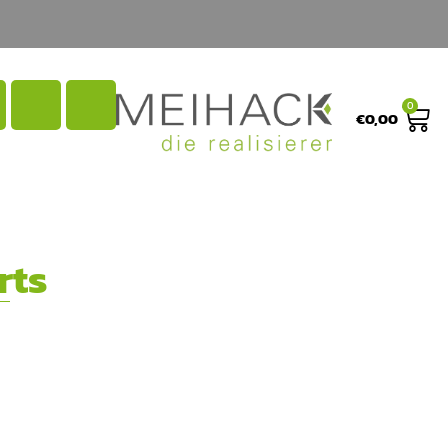
0
€
0,00
rts