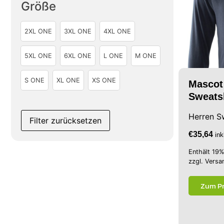
Größe
2XL ONE
3XL ONE
4XL ONE
5XL ONE
6XL ONE
L ONE
M ONE
S ONE
XL ONE
XS ONE
Mascot
Sweats
Herren S
Filter zurücksetzen
€
35,64
in
Enthält 19
zzgl.
Versa
Zum P