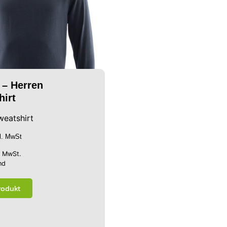
 – Herren
hirt
weatshirt
kl. MwSt
% MwSt.
nd
rodukt