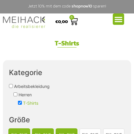
Jetzt 10% mit dem code
shopnow10
sparen!
0
€
0,00
T-Shirts
Kategorie
Arbeitsbekleidung
Herren
T-Shirts
Größe