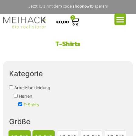
Jetzt 10% mit dem code
shopnow10
sparen!
0
€
0,00
T-Shirts
Kategorie
Arbeitsbekleidung
Herren
T-Shirts
Größe