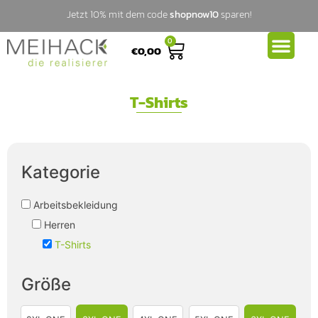
Jetzt 10% mit dem code
shopnow10
sparen!
0
€
0,00
T-Shirts
Kategorie
Arbeitsbekleidung
Herren
T-Shirts
Größe