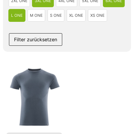
2XL ONE
3XL ONE
4XL ONE
5XL ONE
6XL ONE
L ONE
M ONE
S ONE
XL ONE
XS ONE
Filter zurücksetzen