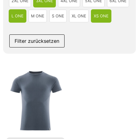
2XL ONE
3XL ONE
4XL ONE
5XL ONE
6XL ONE
L ONE
M ONE
S ONE
XL ONE
XS ONE
Filter zurücksetzen