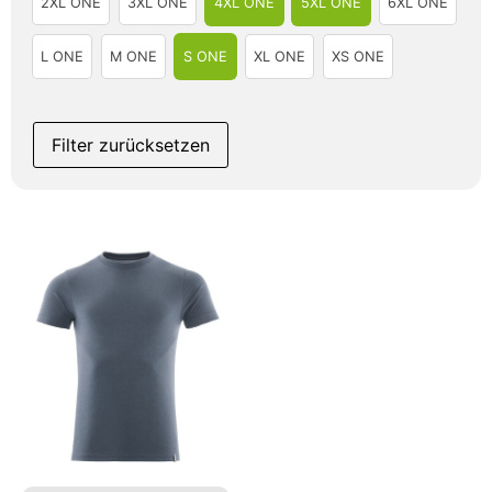
2XL ONE
3XL ONE
4XL ONE
5XL ONE
6XL ONE
L ONE
M ONE
S ONE
XL ONE
XS ONE
Filter zurücksetzen