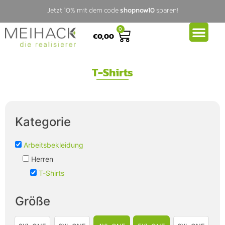
Jetzt 10% mit dem code
shopnow10
sparen!
0
€
0,00
T-Shirts
Kategorie
Arbeitsbekleidung
Herren
T-Shirts
Größe