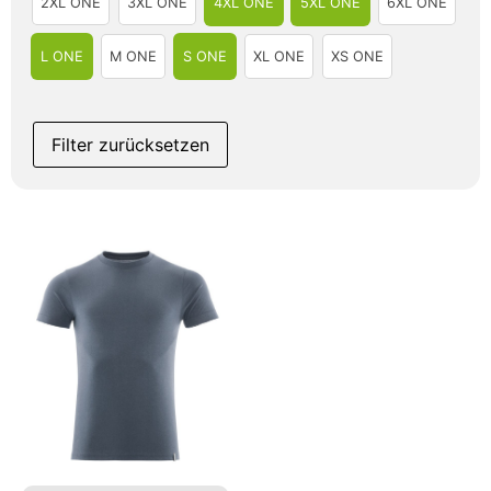
2XL ONE
3XL ONE
4XL ONE
5XL ONE
6XL ONE
L ONE
M ONE
S ONE
XL ONE
XS ONE
Filter zurücksetzen