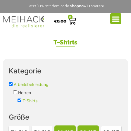
Jetzt 10% mit dem code
shopnow10
sparen!
0
€
0,00
T-Shirts
Kategorie
Arbeitsbekleidung
Herren
T-Shirts
Größe