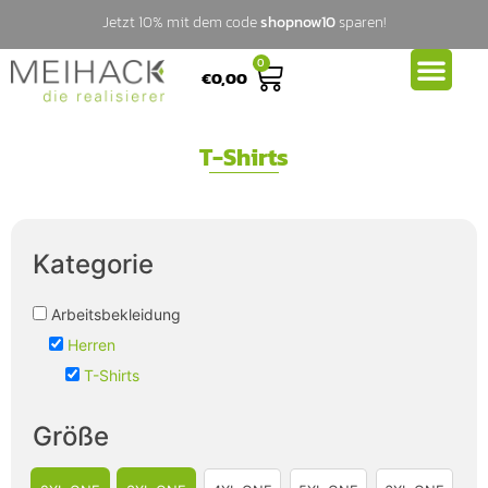
Jetzt 10% mit dem code
shopnow10
sparen!
0
€
0,00
T-Shirts
Kategorie
Arbeitsbekleidung
Herren
T-Shirts
Größe