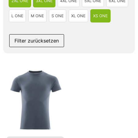
2XL ONE
3XL ONE
4XL ONE
5XL ONE
6XL ONE
L ONE
M ONE
S ONE
XL ONE
XS ONE
Filter zurücksetzen