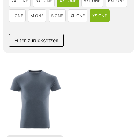
2XL ONE
3XL ONE
4XL ONE
5XL ONE
6XL ONE
L ONE
M ONE
S ONE
XL ONE
XS ONE
Filter zurücksetzen