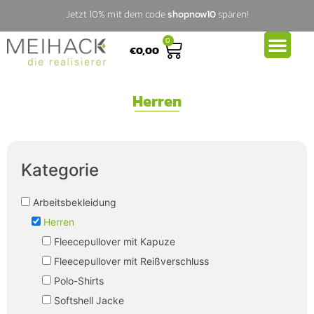
Jetzt 10% mit dem code
shopnow10
sparen!
0
€
0,00
Herren
Kategorie
Arbeitsbekleidung
Herren
Fleecepullover mit Kapuze
Fleecepullover mit Reißverschluss
Polo-Shirts
Softshell Jacke