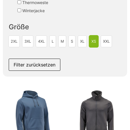
Thermoweste
Winterjacke
Größe
2XL
3XL
4XL
L
M
S
XL
XS
XXL
Filter zurücksetzen