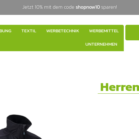
Jetzt 10% mit dem code
shopnow10
sparen!
BUNG
TEXTIL
WERBETECHNIK
WERBEMITTEL
UNTERNEHMEN
Herre