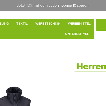
Jetzt 10% mit dem code
shopnow10
sparen!
BUNG
TEXTIL
WERBETECHNIK
WERBEMITTEL
UNTERNEHMEN
Herre