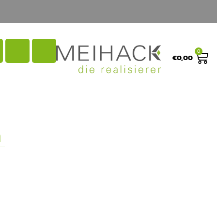
0
€
0,00
n