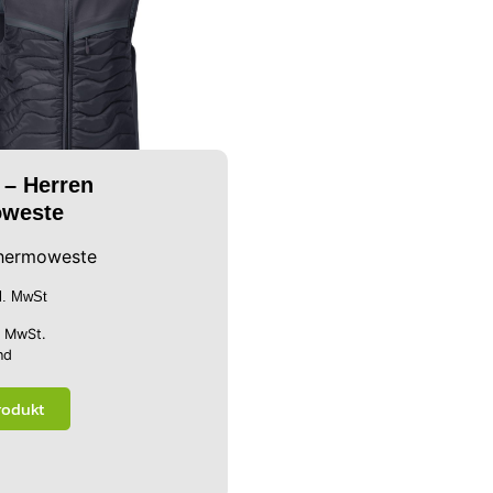
 – Herren
weste
hermoweste
kl. MwSt
% MwSt.
nd
rodukt