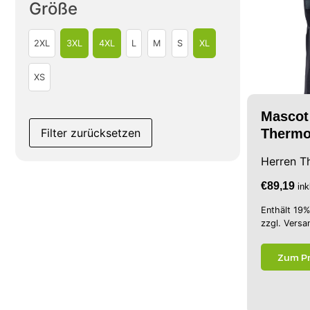
Größe
2XL
3XL
4XL
L
M
S
XL
XS
Mascot
Filter zurücksetzen
Thermo
Herren T
€
89,19
in
Enthält 19
zzgl.
Versa
Zum P