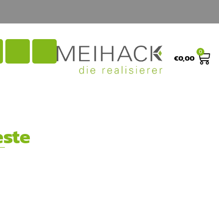
0
€
0,00
ste