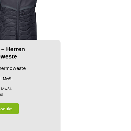
 – Herren
weste
hermoweste
kl. MwSt
% MwSt.
nd
rodukt