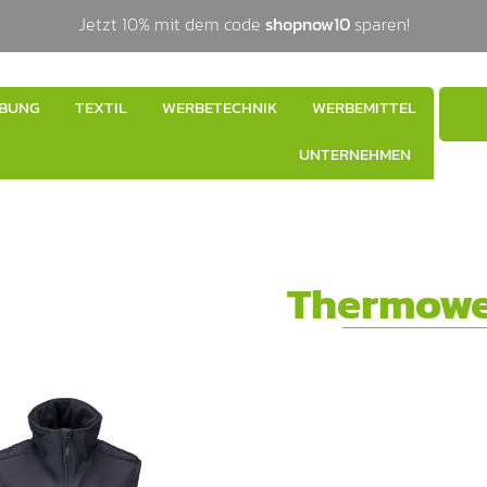
Jetzt 10% mit dem code
shopnow10
sparen!
BUNG
TEXTIL
WERBETECHNIK
WERBEMITTEL
UNTERNEHMEN
Thermowe