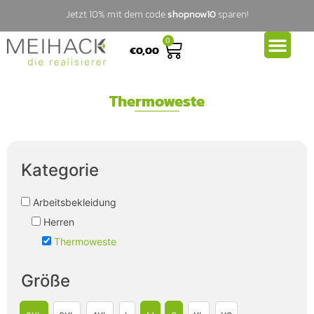
Jetzt 10% mit dem code
shopnow10
sparen!
0
€
0,00
Thermoweste
Kategorie
Arbeitsbekleidung
Herren
Thermoweste
Größe