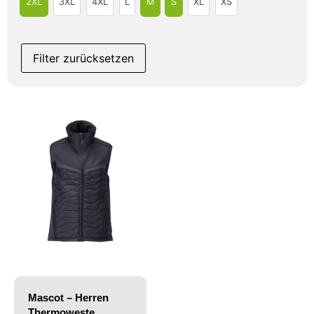
2XL
3XL
4XL
L
M
S
XL
XS
Filter zurücksetzen
Mascot – Herren
Thermoweste