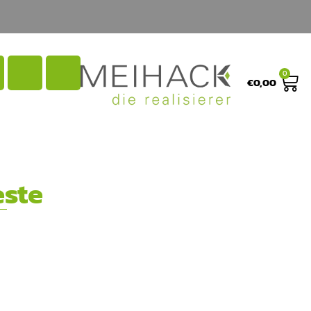
0
€
0,00
ste