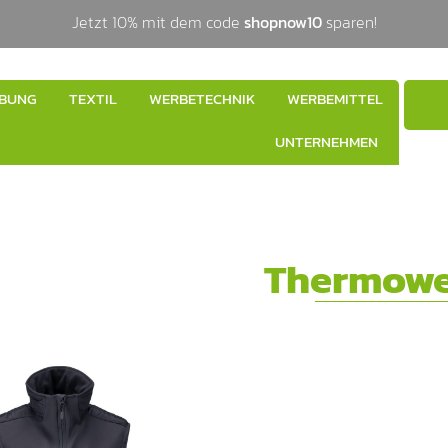
Jetzt 10% mit dem code
shopnow10
sparen!
BUNG
TEXTIL
WERBETECHNIK
WERBEMITTEL
UNTERNEHMEN
Thermowe