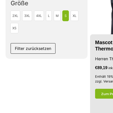
Größe
2XL
3XL
4XL
L
M
S
XL
XS
Mascot
Filter zurücksetzen
Thermo
Herren T
€
89,19
in
Enthält 19
zzgl.
Versa
Zum P