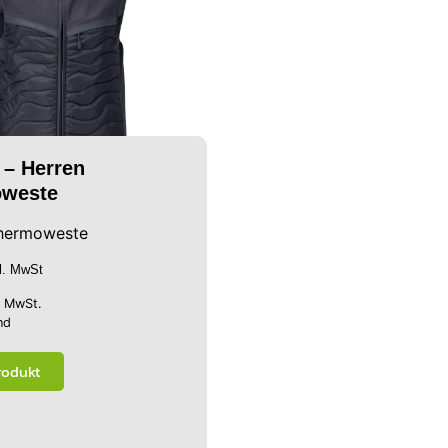
 – Herren
weste
hermoweste
kl. MwSt
% MwSt.
nd
rodukt