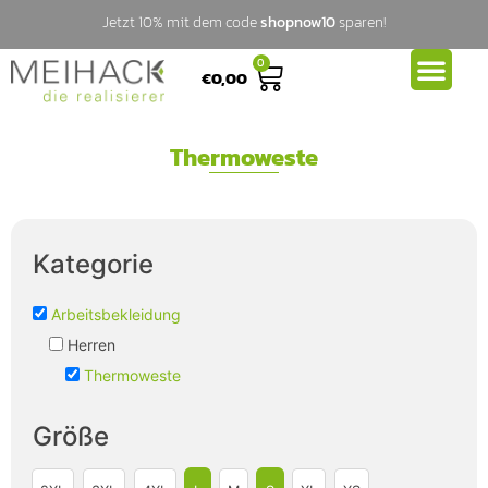
Jetzt 10% mit dem code
shopnow10
sparen!
0
€
0,00
Thermoweste
Kategorie
Arbeitsbekleidung
Herren
Thermoweste
Größe