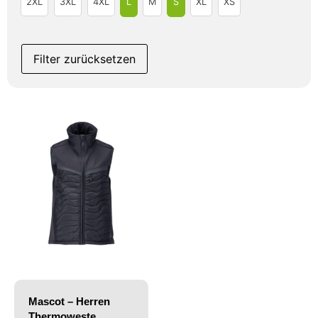
2XL
3XL
4XL
L
M
S
XL
XS
Filter zurücksetzen
Mascot – Herren
Thermoweste