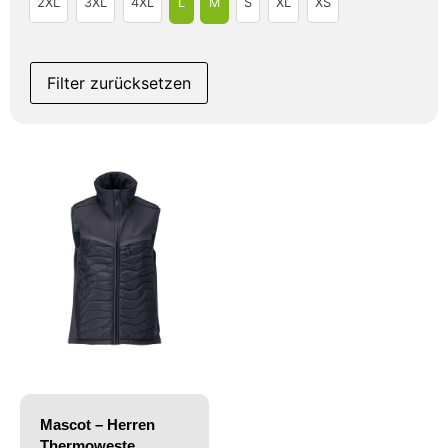
2XL
3XL
4XL
L
M
S
XL
XS
Filter zurücksetzen
Mascot – Herren
Thermoweste