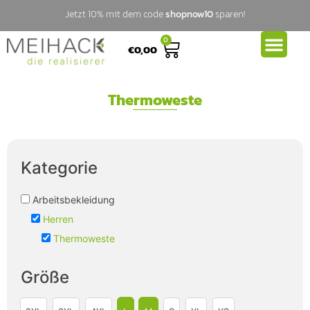
Jetzt 10% mit dem code
shopnow10
sparen!
0
€
0,00
Thermoweste
Kategorie
Arbeitsbekleidung
Herren
Thermoweste
Größe