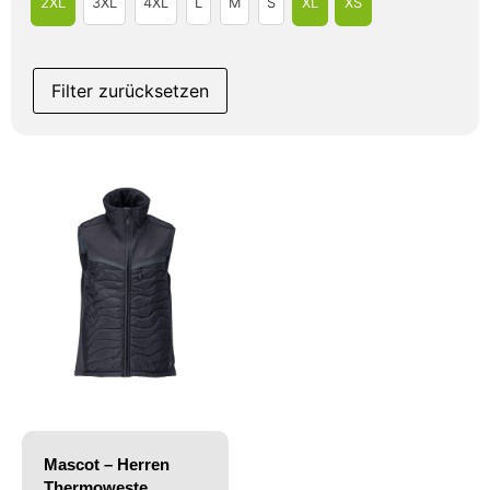
2XL
3XL
4XL
L
M
S
XL
XS
Filter zurücksetzen
Mascot – Herren
Thermoweste