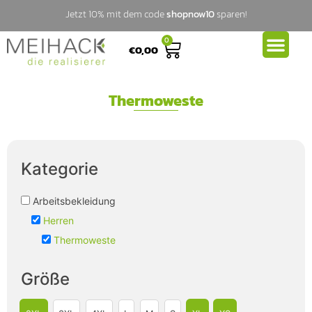
Jetzt 10% mit dem code
shopnow10
sparen!
0
€
0,00
Thermoweste
Kategorie
Arbeitsbekleidung
Herren
Thermoweste
Größe