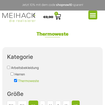
Jetzt 10% mit dem code
shopnow10
sparen!
0
€
0,00
Thermoweste
Kategorie
Arbeitsbekleidung
Herren
Thermoweste
Größe