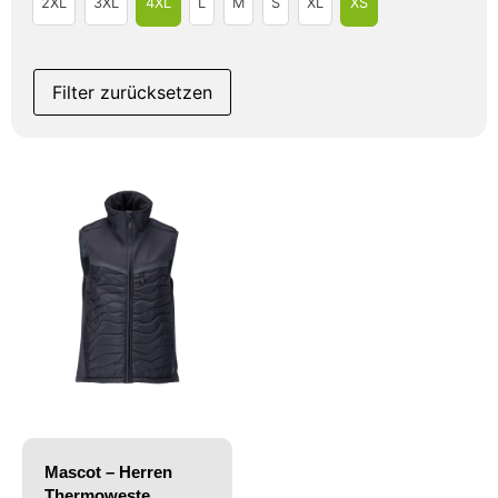
2XL
3XL
4XL
L
M
S
XL
XS
Filter zurücksetzen
Mascot – Herren
Thermoweste