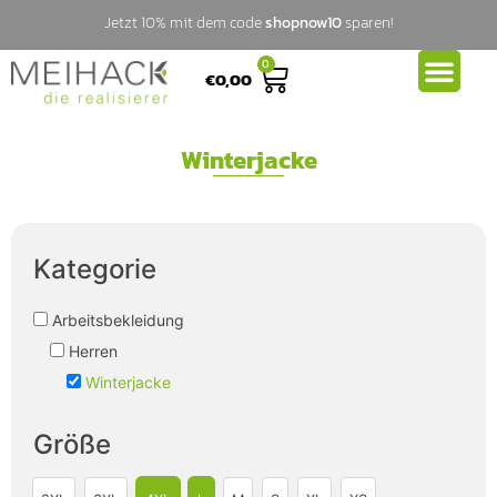
Jetzt 10% mit dem code
shopnow10
sparen!
0
€
0,00
Winterjacke
Kategorie
Arbeitsbekleidung
Herren
Winterjacke
Größe