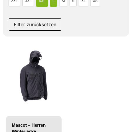
2XL
3XL
4XL
L
M
S
XL
XS
Filter zurücksetzen
Mascot – Herren
Winterjacke