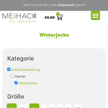
Jetzt 10% mit dem code
shopnow10
sparen!
0
€
0,00
Winterjacke
Kategorie
Arbeitsbekleidung
Herren
Winterjacke
Größe