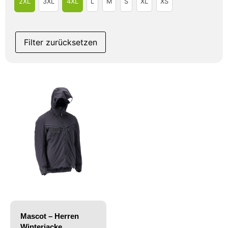
2XL
3XL
4XL
L
M
S
XL
XS
Filter zurücksetzen
Mascot – Herren
Winterjacke