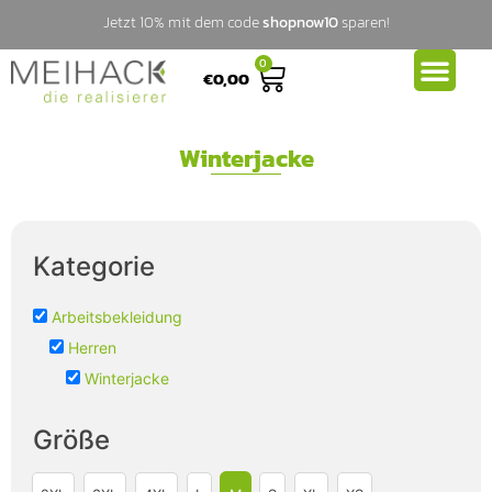
Jetzt 10% mit dem code
shopnow10
sparen!
0
€
0,00
Winterjacke
Kategorie
Arbeitsbekleidung
Herren
Winterjacke
Größe