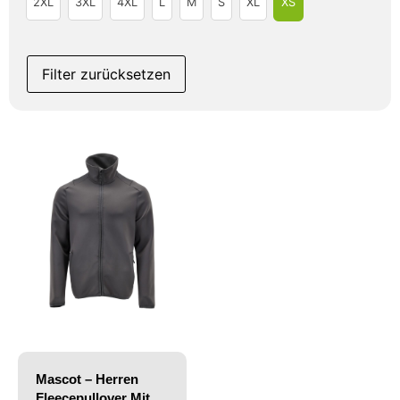
2XL
3XL
4XL
L
M
S
XL
XS
Filter zurücksetzen
Mascot – Herren
Fleecepullover Mit