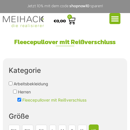
Jetzt 10% mit dem code
shopnow10
sparen!
0
€
0,00
Fleecepullover mit Reißverschluss
Kategorie
Arbeitsbekleidung
Herren
Fleecepullover mit Reißverschluss
Größe