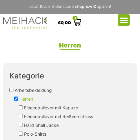
Jetzt 10% mit dem code
shopnow10
sparen!
0
€
0,00
Herren
Kategorie
Arbeitsbekleidung
Herren
Fleecepullover mit Kapuze
Fleecepullover mit Reißverschluss
Hard Shell Jacke
Polo-Shirts