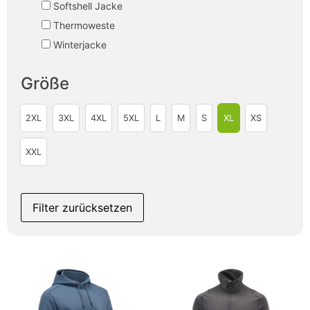
Softshell Jacke
Thermoweste
Winterjacke
Größe
2XL
3XL
4XL
5XL
L
M
S
XL
XS
XXL
Filter zurücksetzen