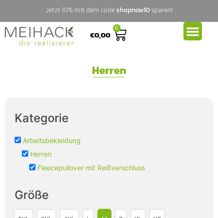
Jetzt 10% mit dem code
shopnow10
sparen!
0
€
0,00
Herren
Kategorie
Arbeitsbekleidung
Herren
Fleecepullover mit Reißverschluss
Größe