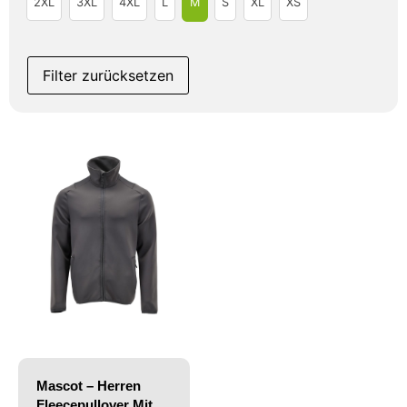
2XL
3XL
4XL
L
M
S
XL
XS
Filter zurücksetzen
Mascot – Herren
Fleecepullover Mit