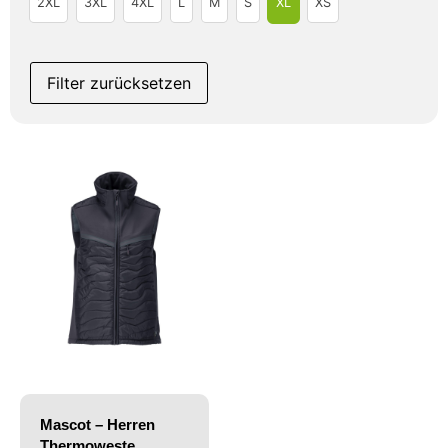
2XL
3XL
4XL
L
M
S
XL
XS
Filter zurücksetzen
Mascot – Herren
Thermoweste