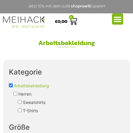
Jetzt 10% mit dem code
shopnow10
sparen!
0
€
0,00
Arbeitsbekleidung
Kategorie
Arbeitsbekleidung
Herren
Sweatshirts
T-Shirts
Größe