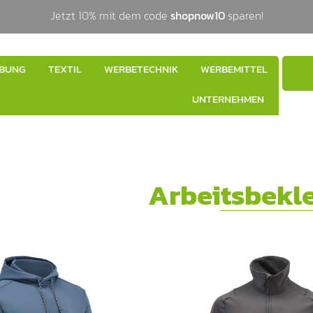
Jetzt 10% mit dem code
shopnow10
sparen!
BUNG
TEXTIL
WERBETECHNIK
WERBEMITTEL
UNTERNEHMEN
Arbeitsbekl