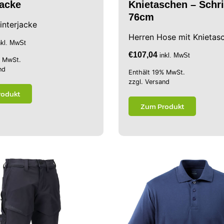
jacke
Knietaschen – Schri
76cm
interjacke
Herren Hose mit Knietas
nkl. MwSt
€
107,04
inkl. MwSt
% MwSt.
nd
Enthält 19% MwSt.
zzgl.
Versand
rodukt
Zum Produkt