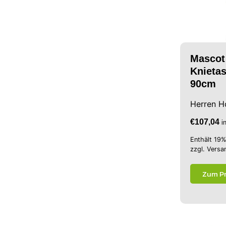
Mascot
Knietas
90cm
Herren H
€
107,04
i
Enthält 19
zzgl.
Versa
Zum P