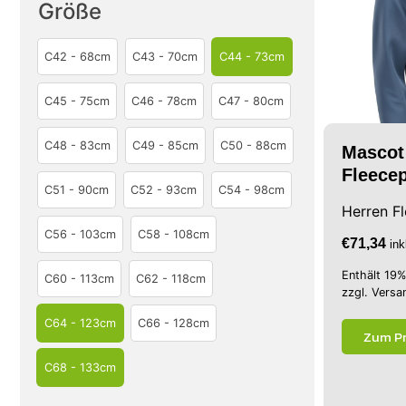
Größe
C42 - 68cm
C43 - 70cm
C44 - 73cm
C45 - 75cm
C46 - 78cm
C47 - 80cm
C48 - 83cm
C49 - 85cm
C50 - 88cm
Mascot
Fleecep
C51 - 90cm
C52 - 93cm
C54 - 98cm
Herren F
C56 - 103cm
C58 - 108cm
€
71,34
in
Enthält 19
C60 - 113cm
C62 - 118cm
zzgl.
Versa
C64 - 123cm
C66 - 128cm
Zum P
C68 - 133cm