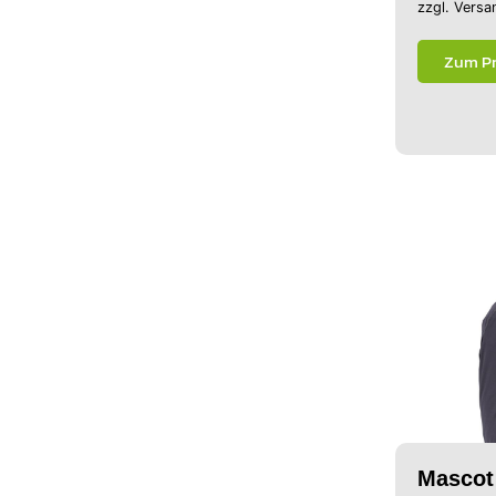
zzgl.
Versa
Zum P
Mascot