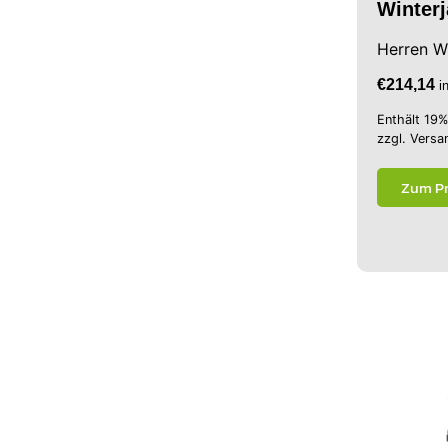
Winter
Herren W
€
214,14
i
Enthält 19
zzgl.
Versa
Zum P