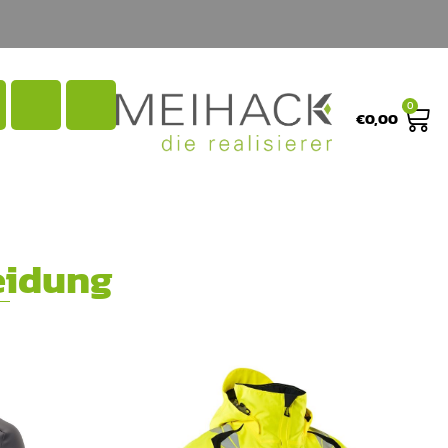
0
€
0,00
eidung