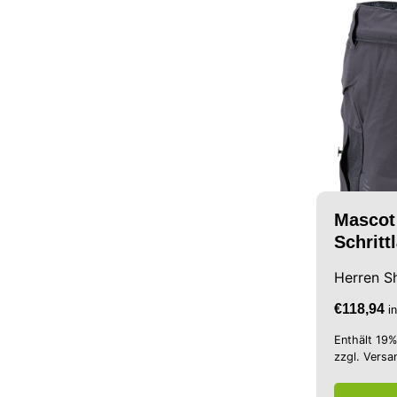
Mascot
Schrit
Herren S
€
118,94
i
Enthält 19
zzgl.
Versa