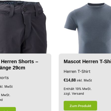
 Herren Shorts –
Mascot Herren T-Shi
tlänge 29cm
Herren T-Shirt
horts
€
14,88
inkl. MwSt
nkl. MwSt
Enthält 19% MwSt.
zzgl.
Versand
% MwSt.
nd
Zum Produkt