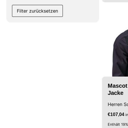
Filter zurücksetzen
Mascot 
Jacke
Herren So
€
107,04
i
Enthält 19