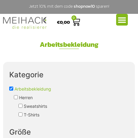
Jetzt 10% mit dem code
shopnow10
sparen!
0
€
0,00
Arbeitsbekleidung
Kategorie
Arbeitsbekleidung
Herren
Sweatshirts
T-Shirts
Größe