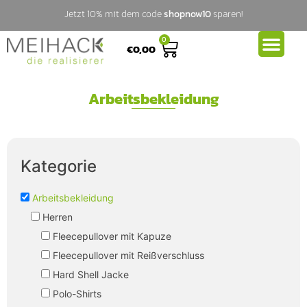
Jetzt 10% mit dem code
shopnow10
sparen!
0
€
0,00
Arbeitsbekleidung
Kategorie
Arbeitsbekleidung
Herren
Fleecepullover mit Kapuze
Fleecepullover mit Reißverschluss
Hard Shell Jacke
Polo-Shirts