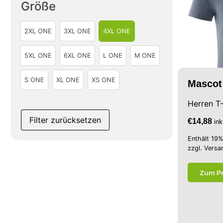
Größe
2XL ONE
3XL ONE
4XL ONE
5XL ONE
6XL ONE
L ONE
M ONE
S ONE
XL ONE
XS ONE
Mascot 
Herren T-
Filter zurücksetzen
€
14,88
in
Enthält 19
zzgl.
Versa
Zum P