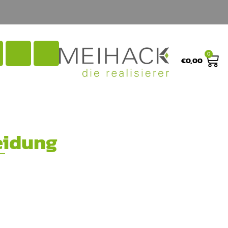
0
€
0,00
eidung