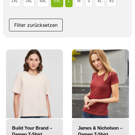
2XL
3XL
4XL
5XL
L
M
S
XL
XS
Filter zurücksetzen
Build Your Brand –
James & Nicholson –
Damen T-Shirt
Damen T-Shirt