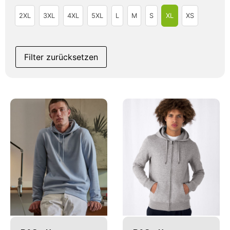
2XL
3XL
4XL
5XL
L
M
S
XL
XS
Filter zurücksetzen