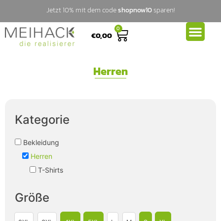
Jetzt 10% mit dem code
shopnow10
sparen!
0
€
0,00
Herren
Kategorie
Bekleidung
Herren
T-Shirts
Größe