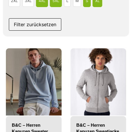
2XL
3XL
4XL
5XL
L
M
S
XL
Filter zurücksetzen
B&C – Herren
B&C – Herren
Kapuzen Sweater
Kapuzen Sweatjacke