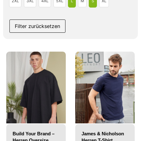
2XL
3XL
4XL
5XL
L
M
S
XL
Filter zurücksetzen
Build Your Brand –
James & Nicholson
Herren Oversize
Herren T-Shirt