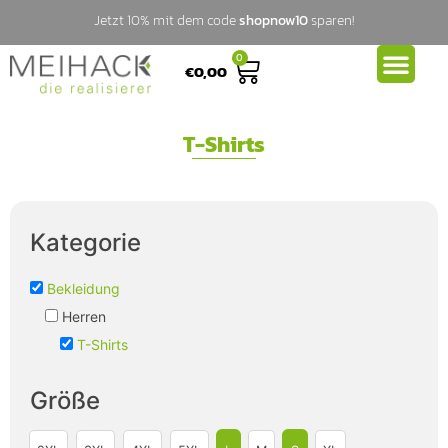
Jetzt 10% mit dem code
shopnow10
sparen!
0
€
0,00
T-Shirts
Kategorie
Bekleidung
Herren
T-Shirts
Größe