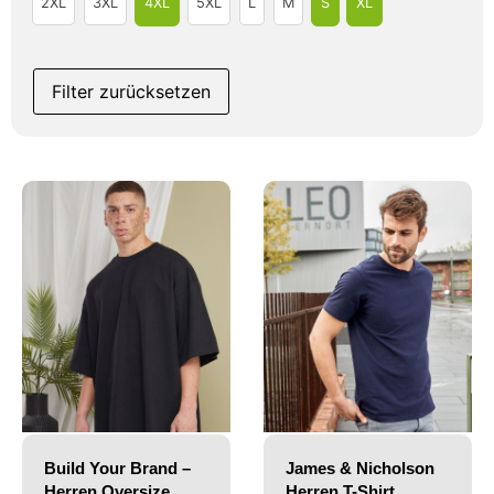
2XL
3XL
4XL
5XL
L
M
S
XL
Filter zurücksetzen
Build Your Brand –
James & Nicholson
Herren Oversize
Herren T-Shirt