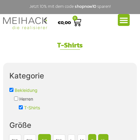
Jetzt 10% mit dem code
shopnow10
sparen!
0
€
0,00
T-Shirts
Kategorie
Bekleidung
Herren
T-Shirts
Größe