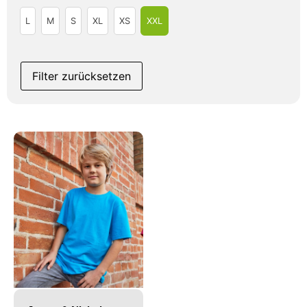
L
M
S
XL
XS
XXL
Filter zurücksetzen