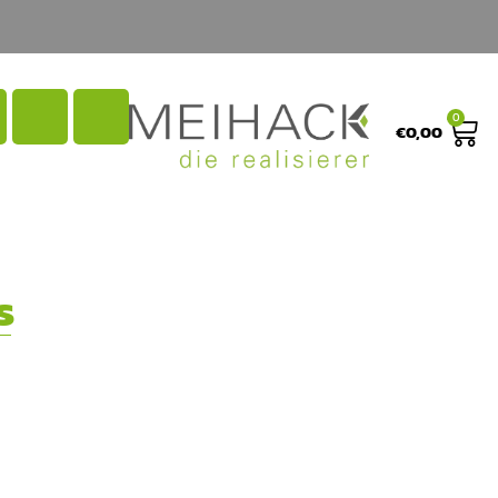
0
€
0,00
s