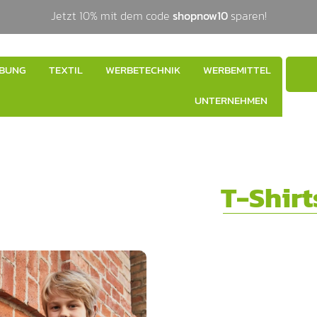
Jetzt 10% mit dem code
shopnow10
sparen!
BUNG
TEXTIL
WERBETECHNIK
WERBEMITTEL
UNTERNEHMEN
T-Shirt