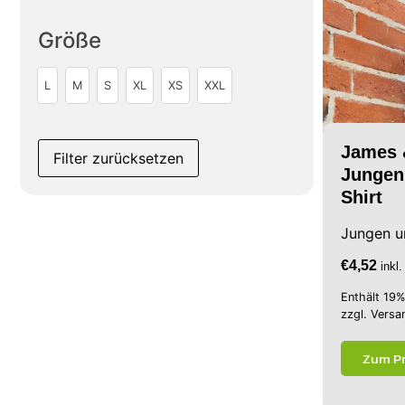
Größe
L
M
S
XL
XS
XXL
James 
Filter zurücksetzen
Jungen
Shirt
Jungen u
€
4,52
inkl
Enthält 19
zzgl.
Versa
Zum P