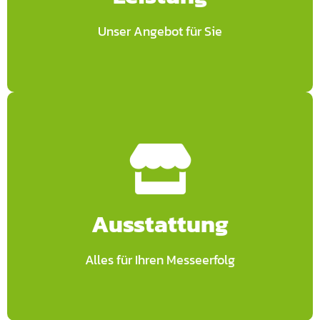
– Ideenfindung Messestand
Unser Angebot für Sie
Leistungen
Jetzt anfragen
− uvm.
− Zelte und Pagoden
Ausstattung
− Messe-Küchenausstattung
− Hochwertiges Mietmobiliar
Ausstattung
Alles für Ihren Messeerfolg