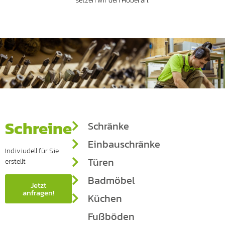
setzen wir den Hobel an.
Schreinerarbeiten
Schränke
Einbauschränke
Indiviudell für Sie
Türen
erstellt
Badmöbel
Jetzt
anfragen!
Küchen
Fußböden