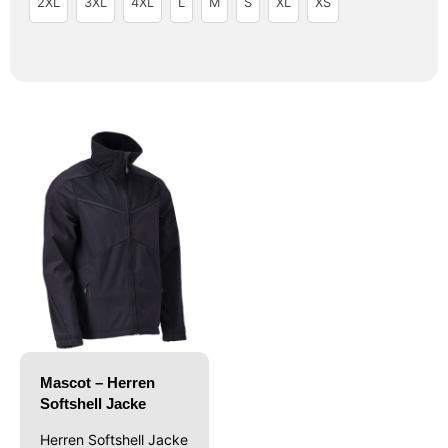
2XL
3XL
4XL
L
M
S
XL
XS
Mascot – Herren
Softshell Jacke
Herren Softshell Jacke