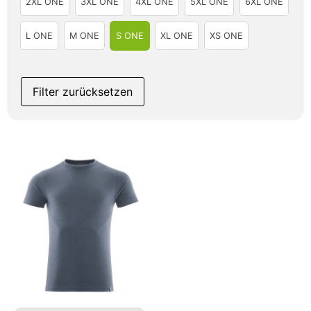
2XL ONE
3XL ONE
4XL ONE
5XL ONE
6XL ONE
L ONE
M ONE
S ONE
XL ONE
XS ONE
Filter zurücksetzen